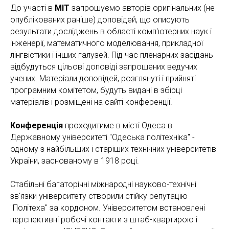
До участі в
MIT
запрошуємо авторів оригінальних (не
опублікованих раніше) доповідей, що описують
результати досліджень в області комп'ютерних наук і
інженерії, математичного моделювання, прикладної
лінгвістики і інших галузей. Під час пленарних засідань
відбудуться цільові доповіді запрошених ведучих
учених. Матеріали доповідей, розглянуті і прийняті
програмним комітетом, будуть видані в збірці
матеріалів і розміщені на сайті конференції.
Конференція
проходитиме в місті Одеса в
Державному університеті "Одеська політехніка" -
одному з найбільших і старіших технічних університетів
України, заснованому в 1918 році.
Стабільні багаторічні міжнародні науково-технічні
зв'язки університету створили стійку репутацію
"Політеха" за кордоном. Університетом встановлені
перспективні робочі контакти з штаб-квартирою і