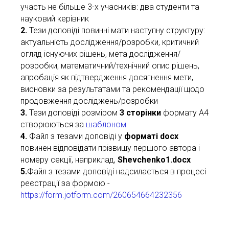
участь не більше 3-х учасників: два студенти та
науковий керівник
2.
Тези доповіді повинні мати наступну структуру:
актуальність дослідження/розробки, критичний
огляд існуючих рішень, мета дослідження/
розробки, математичний/технічний опис рішень,
апробація як підтвердження досягнення мети,
висновки за результатами та рекомендації щодо
продовження досліджень/розробки
3.
Тези доповіді розміром
3 сторінки
формату А4
створюються за
шаблоном
4.
Файл з тезами доповіді у
форматі docx
повинен відповідати прізвищу першого автора і
номеру секції, наприклад,
Shevchenko1.docx
5.
Файл з тезами доповіді надсилається в процесі
реєстрації за формою -
https://form.jotform.com/260654664232356